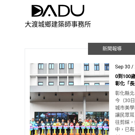
大渡城鄉建築師事務所
新聞報導
Sep 30 /
0到10
彰化「長
彰化縣北
今（30
城市美學
讓民眾耳
往剪綵，
中，已有