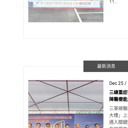
11...
最新消息
Dec 25 /
三總重症
陣醫療能
三軍總醫
大樓」上
邁入關鍵