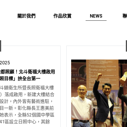
最新消息
關於我們
作品欣賞
NEWS
聯
ABOUT US
PORTFOLIO
CON
 2025
0歲都照顧！北斗衛福大樓啟用
照目標」拚全台第一
斗鎮衛生所暨長照衛福大樓
日）落成啟用，新建大樓結合
設計，內外皆有藝術進駐，
目一新。彰化縣長王惠美前
她表示，全縣52個國中學區
41區設立日照中心，其餘