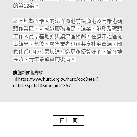
的第12案。
本基地鄰近最大的遠洋漁港前鎮漁港及高雄港碼
頭作業區，可就近服務漁民、漁業、港務及碼頭
工作人員；基地亦與旗津區相鄰，在旗津地區從
事觀光、餐飲、零售業者也可共享社宅資源。國
家住都中心持續加速打造更多優質好宅，做在地
民眾、青年最堅實的後盾。
詳細新聞報導網
址:
https://www.hurc.org.tw/hurc/docDetail?
uid=17&pid=10&doc_id=1357
回上一頁