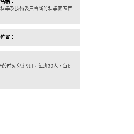
主名稱：
家科學及技術委員會新竹科學園區管
局
落位置：
學齡前幼兒班9班，每班30人，每班