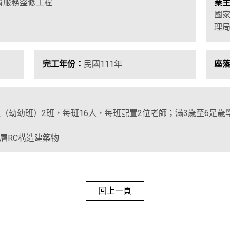
育服務整修工程
業
國
理
完工年份：
民國111年
座
（幼幼班）2班，每班16人，每班配置2位老師；滿3歲至6足歲
兩層RC構造建築物
回上一頁