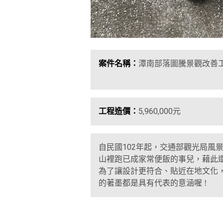
案件名稱：
潭南部落圖騰景觀改善工
工程造價：
5,960,000元
102
自民國
年起，交通部觀光局風
山裡跑已成家常便飯的事兒
，藉此
為了讓設計更符合
、貼近在地文化
的著墨都是具有代表的意涵喔
!