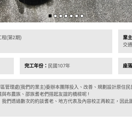
程(第2期)
業
交
完工年份：
民國107年
座
(
)
景區管理處
我們的業主
委辦本團隊投入
、
改善
、
規劃設計原住民
!
還與布農族
、
邵族耆老們搭起友誼的橋樑呢
，我們透過數次的約談耆老
、地方代表
及內容校正再較正，因此