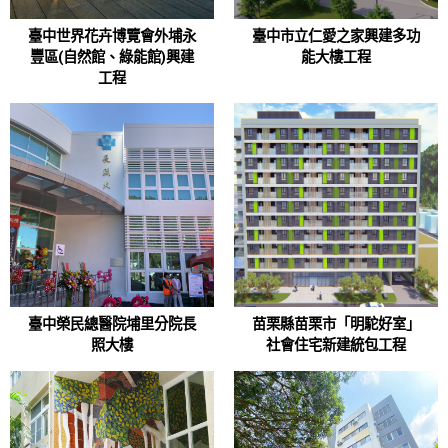
臺中世界花卉博覽會外埔永
臺中市立仁愛之家興建多功
豐區(自然館、綠能館)興建
能大樓工程
工程
臺中榮民總醫院埔里分院長
苗栗縣苗栗市「明駝好室」
照大樓
社會住宅新建統包工程